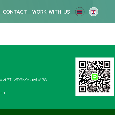
CONTACT
WORK WITH US
aps/vtBTLWD5N9aawbA38
com