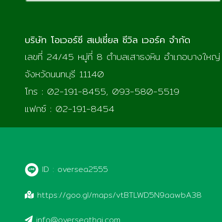
บริษัท โอเวอร์ซี สเปเชี่ยล ซีวิล เวอร์ค จำกัด
เลขที่ 24/45 หมู่ที่ 8 ตำบลเสาธงหิน อำเภอบางใหญ่
จังหวัดนนทบุรี 11140
โทร : 02-191-8455, 093-580-5519
แฟกซ์ : 02-191-8454
ID : oversea2555
https://goo.gl/maps/vtBTLWD5N9aawbA38
info@overseathai.com